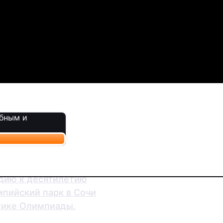
обным и
удию к десятилетию
пийский парк в Сочи
тике Олимпиады.