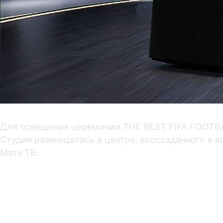
Для освещения церемонии THE BEST FIFA FOOTBA
Студия размещалась в центре, воссозданного в 
Матч ТВ.