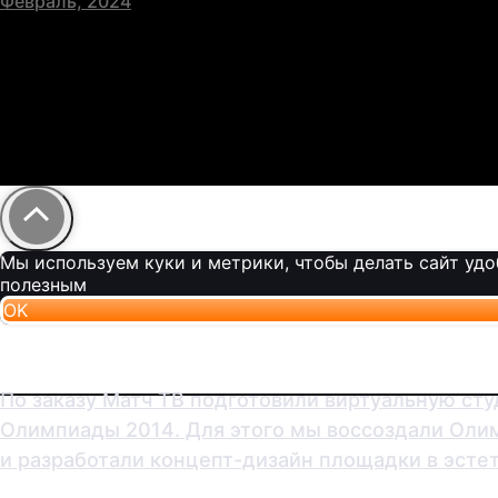
Февраль, 2024
Мы используем куки и метрики, чтобы делать сайт уд
полезным
OK
По заказу Матч ТВ подготовили виртуальную ст
Олимпиады 2014. Для этого мы воссоздали Олим
и разработали концепт-дизайн площадки в эсте