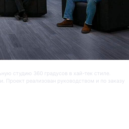
ую студию 360 градусов в хай-тек стиле.
и. Проект реализован руководством и по заказу