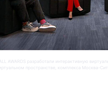
LL AWARDS разработали интерактивную виртуальн
виртуальном пространстве, комплекса Москва-Сит