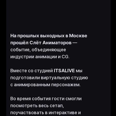
Королёва, дом 13, строение 1,
помещение № 2/1
INFO@CARROT.SOFTWARE
ИНН 5010055640, ОГРН 1185007013003,
КПП 501001001
ООО«КЭРОТ БРОДКАСТ»
Программное обеспечение
На прошлых выходных в Москве
Carrot Titles
прошёл Слёт Аниматоров
—
Carrot VS / AR
событие, объединяющее
Carrot MOS
индустрии анимации и CG.
Политика конфиденциальности
Дизайн
Техническая поддержка
Вместе со студией
ITSALIVE
мы
События
подготовили виртуальную студию
Аппаратное обеспечение
Будь в курсе
с анимированным персонажем.
последних новостей и
событий
Во время события гости смогли
посмотреть весь сетап,
поучаствовать в интерактиве и