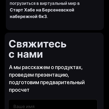
Подписаться
погрузиться в виртуальный мир в
Старт Хабе на Берсеневской
Нажимая на кнопку , я соглашаюсь на обработку
персональных данных
набережной 6к3
.
Свяжитесь
с нами
А мы расскажем о продуктах,
проведем презентацию,
подготовим предварительный
просчет