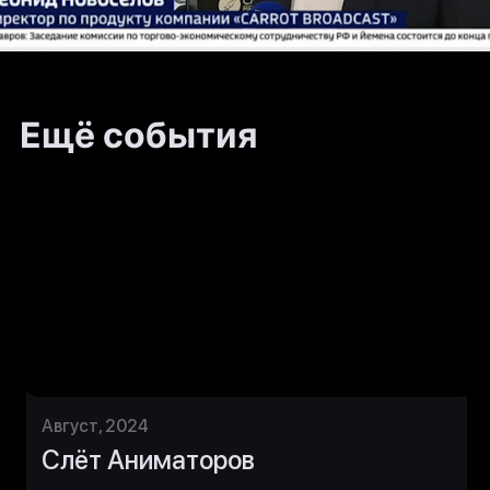
Ещё события
+7 (495) 798-08-16
Август, 2024
129515, г. Москва, муниципальный
Слёт Аниматоров
округ Останкинский, улица Академика