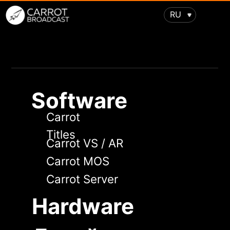
RU
Software
Carrot
Titles
Carrot VS / AR
Carrot MOS
Carrot Server
Hardware
Дизайн
Виртуальные
Дополненная
студии
реальность
Поддержка