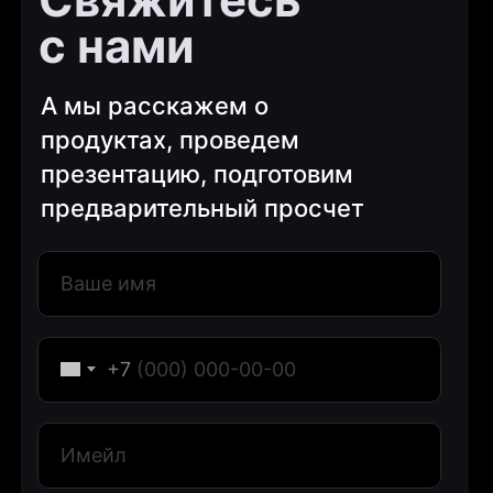
Будь в курсе
последних новостей и
с нами
событий
А мы расскажем о
продуктах, проведем
Подписаться
презентацию, подготовим
Нажимая на кнопку , я соглашаюсь на обработку
предварительный просчет
персональных данных
+7