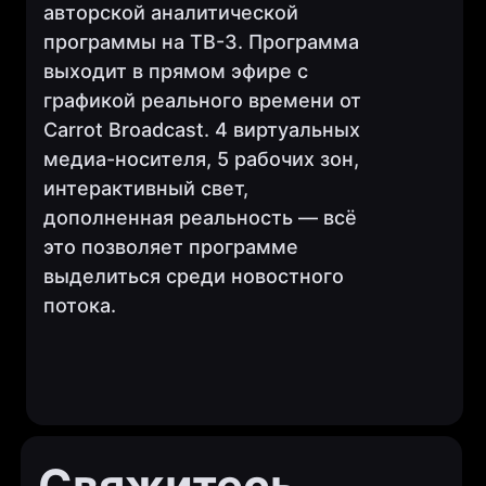
авторской аналитической
программы на ТВ-3. Программа
+7 (495) 798-08-16
выходит в прямом эфире с
графикой реального времени от
129515, г. Москва, муниципальный
округ Останкинский, улица Академика
Carrot Broadcast. 4 виртуальных
Королёва, дом 13, строение 1,
медиа-носителя, 5 рабочих зон,
помещение № 2/1
интерактивный свет,
INFO@CARROT.SOFTWARE
дополненная реальность — всё
ИНН 5010055640, ОГРН 1185007013003,
КПП 501001001
это позволяет программе
ООО«КЭРОТ БРОДКАСТ»
выделиться среди новостного
Программное обеспечение
потока.
Carrot Titles
Carrot VS / AR
Carrot MOS
Политика конфиденциальности
Дизайн
Техническая поддержка
События
Свяжитесь
Аппаратное обеспечение