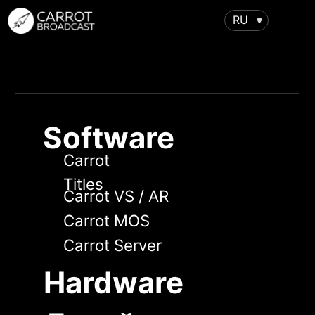
RU
Software
Carrot
Titles
Carrot VS / AR
Carrot MOS
Carrot Server
Hardware
Дизайн
Виртуальные
Дополненная
студии
реальность
Поддержка