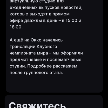
виртуальную студию для
ежедневных выпусков новостей,
+7 (495) 798-08-16
которые выходят в прямом
эфире дважды в день – в 15:00 и
129515, г. Москва, муниципальный
округ Останкинский, улица Академика
18:00.
Королёва, дом 13, строение 1,
помещение № 2/1
А ещё на Окко начались
INFO@CARROT.SOFTWARE
трансляции Клубного
ИНН 5010055640, ОГРН 1185007013003,
КПП 501001001
чемпионата мира – мы оформили
ООО«КЭРОТ БРОДКАСТ»
предматчевые и послематчевые
Программное обеспечение
студии. Подробнее расскажем
Carrot Titles
Carrot VS / AR
после группового этапа.
Carrot MOS
Политика конфиденциальности
Дизайн
Техническая поддержка
События
Свяжитесь
Аппаратное обеспечение
Будь в курсе