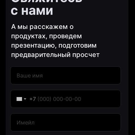
последних новостей и
с нами
событий
А мы расскажем о
продуктах, проведем
Подписаться
презентацию, подготовим
Нажимая на кнопку , я соглашаюсь на обработку
предварительный просчет
персональных данных
+7