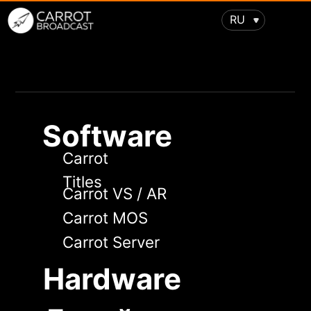
RU
Software
Carrot
Titles
Carrot VS / AR
Carrot MOS
Carrot Server
Hardware
Дизайн
Виртуальные
Дополненная
студии
реальность
Поддержка