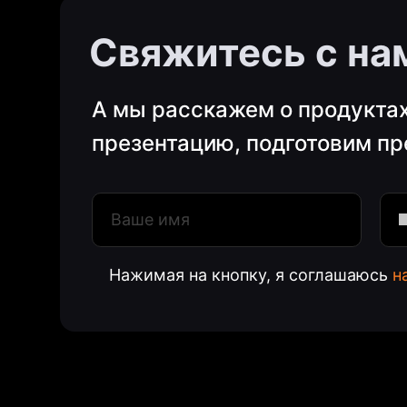
Свяжитесь с на
А мы расскажем о продукта
презентацию, подготовим п
Программное об
+7 (495) 798-08-16
Carrot Titles
129515, г. Москва, муниципальный
Carrot VS / AR
округ Останкинский, улица
Carrot MOS
Нажимая на кнопку, я соглашаюсь
н
Академика Королёва, дом 13,
Политика конфи
строение 1, помещение № 2/1
INFO@CARROT.SOFTWARE
ИНН 5010055640, ОГРН 1185007013003,
КПП 501001001
ООО«КЭРОТ БРОДКАСТ»