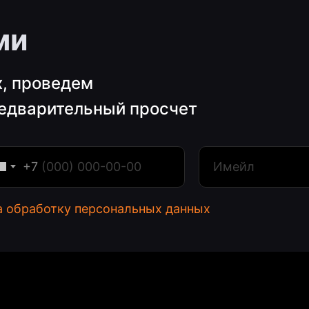
ми
х, проведем
редварительный просчет
Будь в курсе последних 
еспечение
Дизайн
+7
Техническая поддержка
События
Аппаратное обеспечение
а обработку персональных данных
Нажимая на кнопку , я согл
денциальности