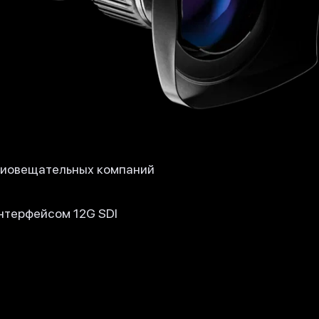
диовещательных компаний
нтерфейсом 12G SDI