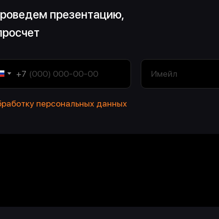
проведем презентацию,
просчет
Будь в курсе посл
спечение
Дизайн
+7
Техническая поддержка
События
бработку персональных данных
Аппаратное обеспечение
Нажимая на кнопку , я
енциальности