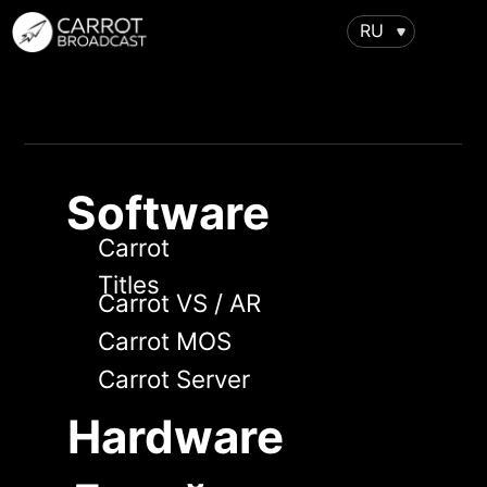
RU
Software
Carrot
Titles
Carrot VS / AR
Carrot MOS
Carrot Server
Hardware
Дизайн
Виртуальные
Дополненная
студии
реальность
Поддержка